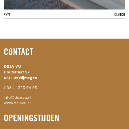
CLUTCH
EYYE
CONTACT
DEJA VU
Houtstraat 57
6511 JM Nijmegen
t
024 – 323 94 93
info@dejavu.nl
www.dejavu.nl
OPENINGSTIJDEN