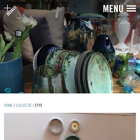
MENU
HOME
/
COLLECTIE
/
EYYE