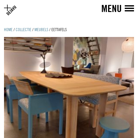
MENU
HOME
/
COLLECTIE
/
MEUBELS
/
EETTAFELS