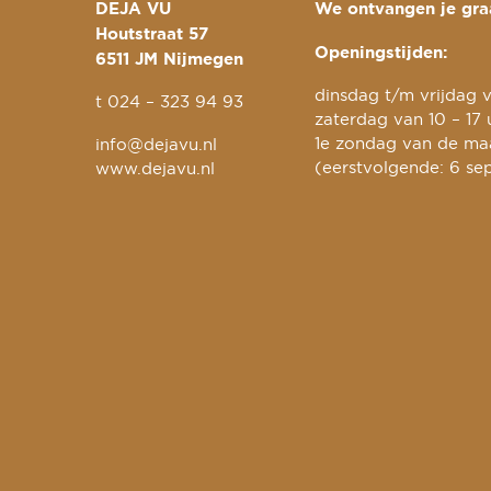
DEJA VU
We ontvangen je graa
Houtstraat 57
Openingstijden:
6511 JM Nijmegen
dinsdag t/m vrijdag v
t
024 – 323 94 93
zaterdag van 10 – 17 
1e zondag van de maa
info@dejavu.nl
(eerstvolgende: 6 se
www.dejavu.nl