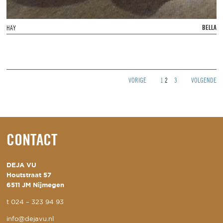
BELLA
HAY
VORIGE
1
2
3
VOLGENDE
CONTACT
DEJA VU
Houtstraat 57
6511 JM Nijmegen
t
024 – 323 94 93
info@dejavu.nl