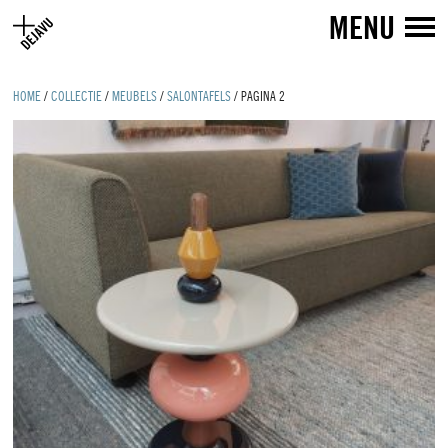
MENU
HOME
/
COLLECTIE
/
MEUBELS
/
SALONTAFELS
/
PAGINA 2