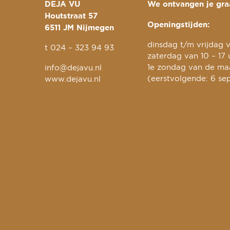
DEJA VU
We ontvangen je graa
Houtstraat 57
Openingstijden:
6511 JM Nijmegen
dinsdag t/m vrijdag v
t
024 – 323 94 93
zaterdag van 10 – 17 
1e zondag van de maa
info@dejavu.nl
(eerstvolgende: 6 se
www.dejavu.nl