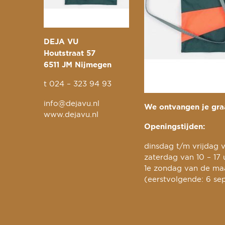
DEJA VU
Houtstraat 57
6511 JM Nijmegen
t
024 – 323 94 93
info@dejavu.nl
We ontvangen je graa
www.dejavu.nl
Openingstijden:
dinsdag t/m vrijdag v
zaterdag van 10 – 17 
1e zondag van de maa
(eerstvolgende: 6 se