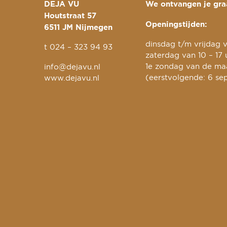
DEJA VU
We ontvangen je graa
Houtstraat 57
Openingstijden:
6511 JM Nijmegen
dinsdag t/m vrijdag v
t
024 – 323 94 93
zaterdag van 10 – 17 
1e zondag van de maa
info@dejavu.nl
(eerstvolgende: 6 se
www.dejavu.nl