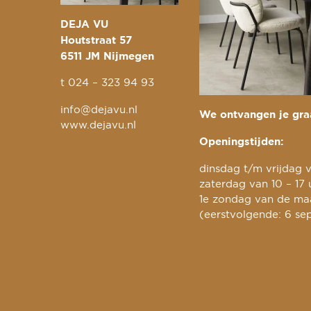
DEJA VU
Houtstraat 57
6511 JM Nijmegen
t
024 – 323 94 93
info@dejavu.nl
We ontvangen je graa
www.dejavu.nl
Openingstijden:
dinsdag t/m vrijdag v
zaterdag van 10 – 17 
1e zondag van de maa
(eerstvolgende: 6 se