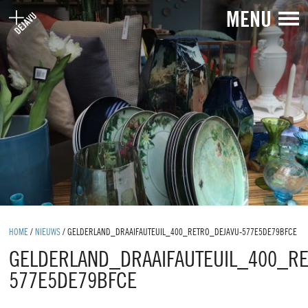
MENU
HOME
/
NIEUWS
/
GELDERLAND_DRAAIFAUTEUIL_400_RETRO_DEJAVU-577E5DE79BFCE
GELDERLAND_DRAAIFAUTEUIL_400_R
577E5DE79BFCE