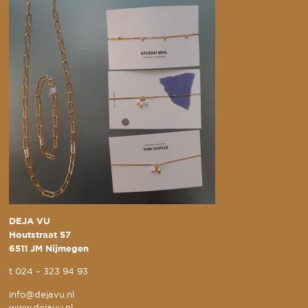
DEJA VU
Houtstraat 57
6511 JM Nijmegen
t
024 – 323 94 93
info@dejavu.nl