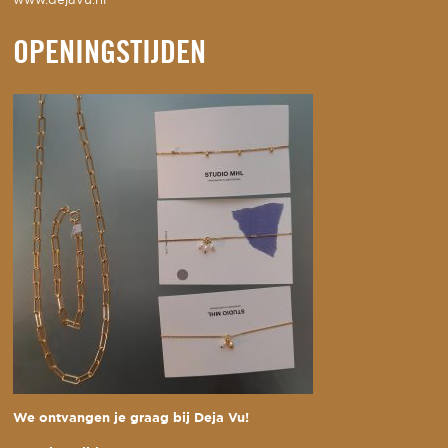
www.dejavu.nl
OPENINGSTIJDEN
We ontvangen je graag bij Deja Vu!