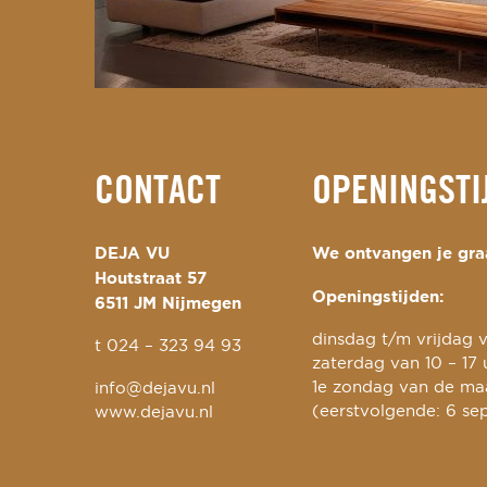
CONTACT
OPENINGSTI
DEJA VU
We ontvangen je graa
Houtstraat 57
Openingstijden:
6511 JM Nijmegen
dinsdag t/m vrijdag v
t
024 – 323 94 93
zaterdag van 10 – 17 
1e zondag van de maa
info@dejavu.nl
(eerstvolgende: 6 se
www.dejavu.nl