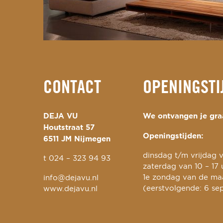
CONTACT
OPENINGSTI
DEJA VU
We ontvangen je graa
Houtstraat 57
Openingstijden:
6511 JM Nijmegen
dinsdag t/m vrijdag v
t
024 – 323 94 93
zaterdag van 10 – 17 
1e zondag van de maa
info@dejavu.nl
(eerstvolgende: 6 se
www.dejavu.nl