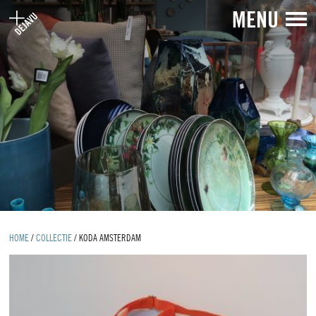
MENU
HOME
/
COLLECTIE
/
KODA AMSTERDAM