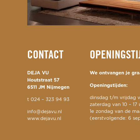
CONTACT
OPENINGSTI
DEJA VU
We ontvangen je graa
Houtstraat 57
Openingstijden:
6511 JM Nijmegen
dinsdag t/m vrijdag v
t
024 – 323 94 93
zaterdag van 10 – 17 
1e zondag van de maa
info@dejavu.nl
(eerstvolgende: 6 se
www.dejavu.nl