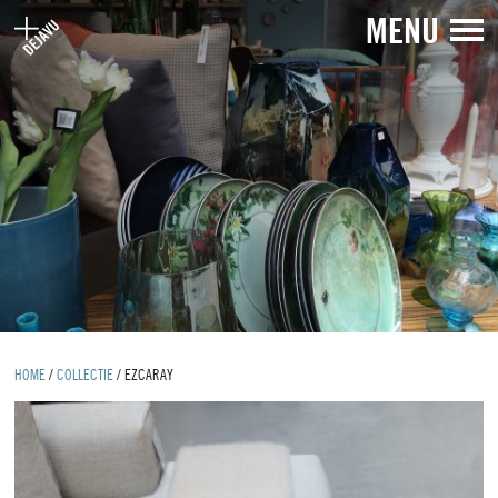
MENU
HOME
/
COLLECTIE
/
EZCARAY