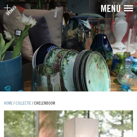
MENU
HOME
/
COLLECTIE
/
EIKELENBOOM