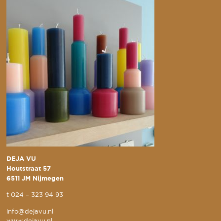
DEJA VU
Houtstraat 57
6511 JM Nijmegen
t
024 – 323 94 93
info@dejavu.nl