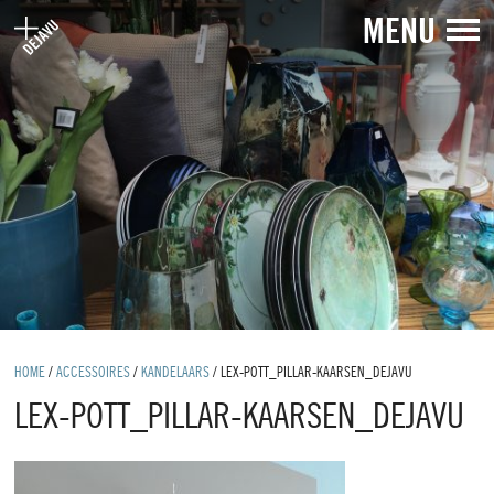
MENU
HOME
/
ACCESSOIRES
/
KANDELAARS
/
LEX-POTT_PILLAR-KAARSEN_DEJAVU
LEX-POTT_PILLAR-KAARSEN_DEJAVU