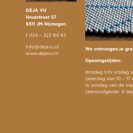
DEJA VU
Houtstraat 57
6511 JM Nijmegen
t
024 – 323 94 93
info@dejavu.nl
We ontvangen je graa
www.dejavu.nl
Openingstijden:
dinsdag t/m vrijdag v
zaterdag van 10 – 17 
1e zondag van de maa
(eerstvolgende: 6 se