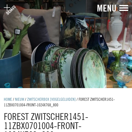
MENU
HOME
/
NIEUW
/
ZWITSCHERBOX [VOGELGELUIDEN]
/
FOREST ZWITSCHER1451-
11ZBX0701004-FRONT-1024X768_800
FOREST ZWITSCHER1451-
11ZBX0701004-FRONT-