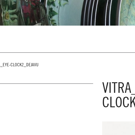
A_EYE-CLOCK2_DEJAVU
VITRA
CLOCK