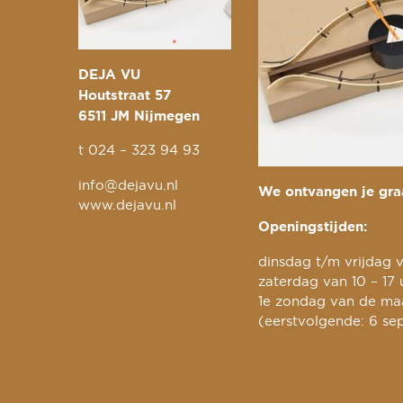
DEJA VU
Houtstraat 57
6511 JM Nijmegen
t
024 – 323 94 93
info@dejavu.nl
We ontvangen je graa
www.dejavu.nl
Openingstijden:
dinsdag t/m vrijdag v
zaterdag van 10 – 17 
1e zondag van de maa
(eerstvolgende: 6 se