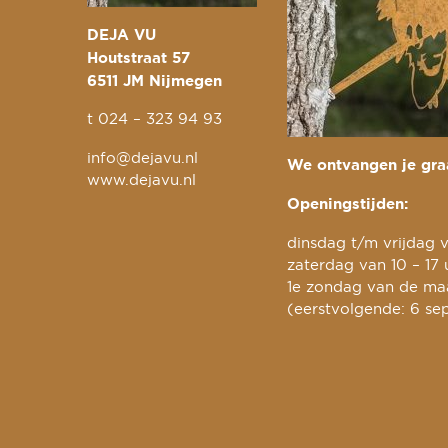
DEJA VU
Houtstraat 57
6511 JM Nijmegen
t
024 – 323 94 93
info@dejavu.nl
We ontvangen je graa
www.dejavu.nl
Openingstijden:
dinsdag t/m vrijdag v
zaterdag van 10 – 17 
1e zondag van de maa
(eerstvolgende: 6 se