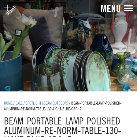
MENU
HOME
/
SALE
/
SPOTLIGHT [BEAM OUTDOOR]
/
BEAM-PORTABLE-LAMP-POLISHED-
ALUMINUM-RE-NORM-TABLE-130-LIGHT-BLUE-ORG_7
BEAM-PORTABLE-LAMP-POLISHED-
ALUMINUM-RE-NORM-TABLE-130-