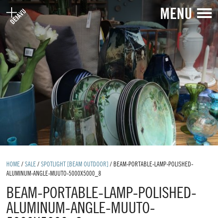
MENU
HOME
/
SALE
/
SPOTLIGHT [BEAM OUTDOOR]
/
BEAM-PORTABLE-LAMP-POLISHED-
ALUMINUM-ANGLE-MUUTO-5000X5000_8
BEAM-PORTABLE-LAMP-POLISHED-
ALUMINUM-ANGLE-MUUTO-