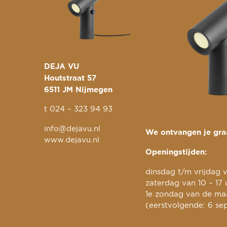
DEJA VU
Houtstraat 57
6511 JM Nijmegen
t
024 – 323 94 93
info@dejavu.nl
We ontvangen je graa
www.dejavu.nl
Openingstijden:
dinsdag t/m vrijdag v
zaterdag van 10 – 17 
1e zondag van de maa
(eerstvolgende: 6 se