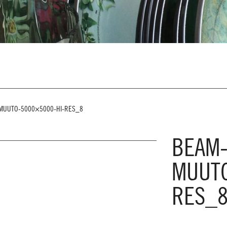
MUUTO-5000×5000-HI-RES_8
BEAM-
MUUTO
RES_