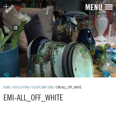
MENU
HOME
/
VERLICHTING
/
VLOERLAMP [EMI]
/
EMI-ALL_OFF_WHITE
EMI-ALL_OFF_WHITE