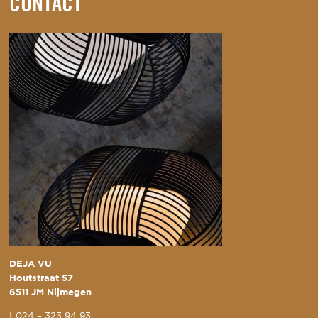
CONTACT
DEJA VU
Houtstraat 57
6511 JM Nijmegen
t
024 – 323 94 93