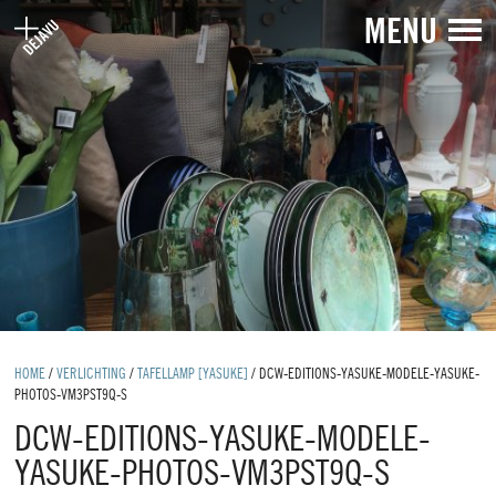
MENU
HOME
/
VERLICHTING
/
TAFELLAMP [YASUKE]
/
DCW-EDITIONS-YASUKE-MODELE-YASUKE-
PHOTOS-VM3PST9Q-S
DCW-EDITIONS-YASUKE-MODELE-
YASUKE-PHOTOS-VM3PST9Q-S