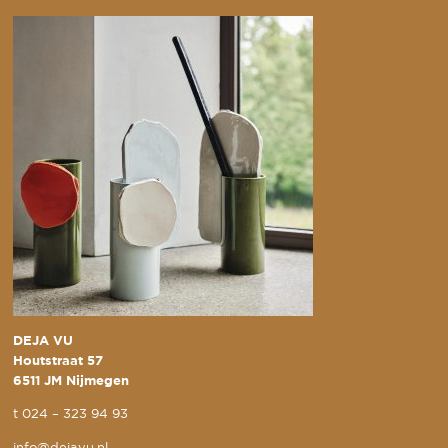
DEJA VU
Houtstraat 57
6511 JM Nijmegen
t
024 – 323 94 93