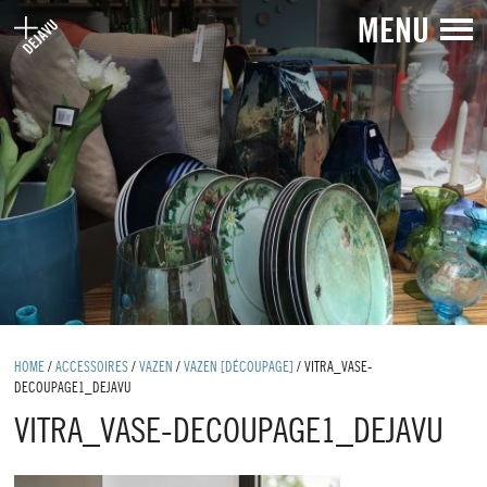
MENU
HOME
/
ACCESSOIRES
/
VAZEN
/
VAZEN [DÉCOUPAGE]
/
VITRA_VASE-
DECOUPAGE1_DEJAVU
VITRA_VASE-DECOUPAGE1_DEJAVU