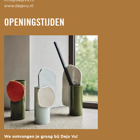
info@dejavu.nl
www.dejavu.nl
OPENINGSTIJDEN
We ontvangen je graag bij Deja Vu!