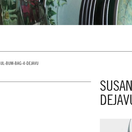
IJL-BUM-BAG-4-DEJAVU
SUSAN
DEJAV