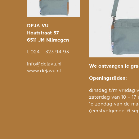
DEJA VU
Houtstraat 57
6511 JM Nijmegen
t
024 – 323 94 93
info@dejavu.nl
We ontvangen je graa
www.dejavu.nl
Openingstijden:
dinsdag t/m vrijdag v
zaterdag van 10 – 17 
1e zondag van de maa
(eerstvolgende: 6 se