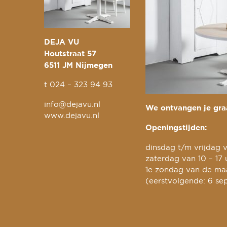
DEJA VU
Houtstraat 57
6511 JM Nijmegen
t
024 – 323 94 93
info@dejavu.nl
We ontvangen je graa
www.dejavu.nl
Openingstijden:
dinsdag t/m vrijdag v
zaterdag van 10 – 17 
1e zondag van de maa
(eerstvolgende: 6 se