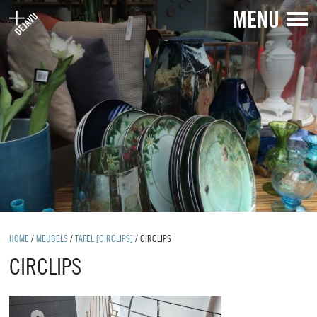
MENU
HOME
/
MEUBELS
/
TAFEL [CIRCLIPS]
/
CIRCLIPS
CIRCLIPS