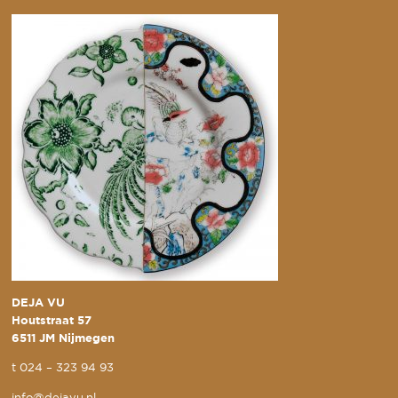
DEJA VU
Houtstraat 57
6511 JM Nijmegen
t
024 – 323 94 93