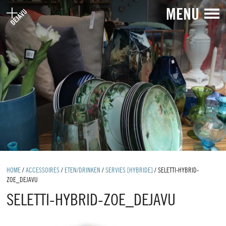
MENU
HOME
/
ACCESSOIRES
/
ETEN/DRINKEN
/
SERVIES [HYBRIDE]
/
SELETTI-HYBRID-
ZOE_DEJAVU
SELETTI-HYBRID-ZOE_DEJAVU