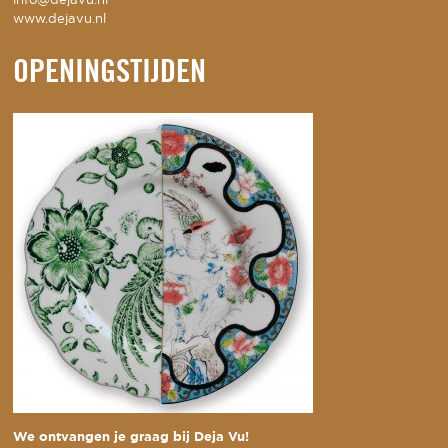
info@dejavu.nl
www.dejavu.nl
OPENINGSTIJDEN
We ontvangen je graag bij Deja Vu!