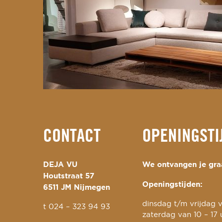
CONTACT
OPENINGSTI
DEJA VU
We ontvangen je graa
Houtstraat 57
Openingstijden:
6511 JM Nijmegen
dinsdag t/m vrijdag v
t
024 – 323 94 93
zaterdag van 10 – 17 