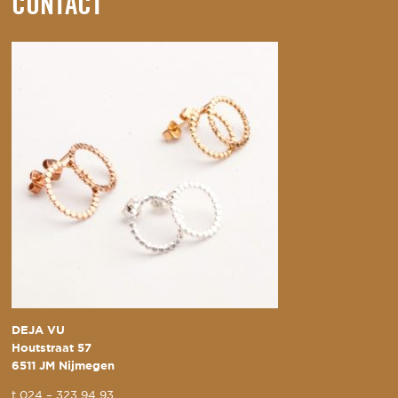
CONTACT
DEJA VU
Houtstraat 57
6511 JM Nijmegen
t
024 – 323 94 93