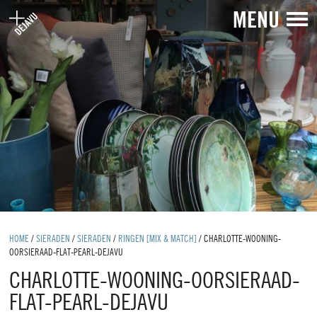
MENU
HOME
/
SIERADEN
/
SIERADEN
/
RINGEN [MIX & MATCH]
/
CHARLOTTE-WOONING-
OORSIERAAD-FLAT-PEARL-DEJAVU
CHARLOTTE-WOONING-OORSIERAAD-
FLAT-PEARL-DEJAVU