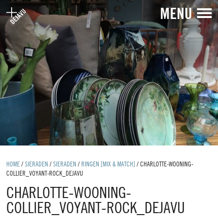
MENU
HOME
/
SIERADEN
/
SIERADEN
/
RINGEN [MIX & MATCH]
/
CHARLOTTE-WOONING-
COLLIER_VOYANT-ROCK_DEJAVU
CHARLOTTE-WOONING-
COLLIER_VOYANT-ROCK_DEJAVU