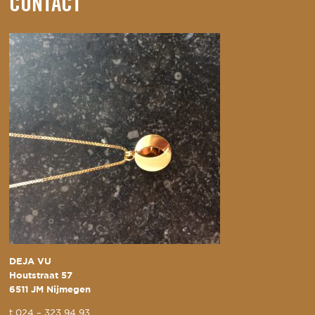
CONTACT
DEJA VU
Houtstraat 57
6511 JM Nijmegen
t
024 – 323 94 93