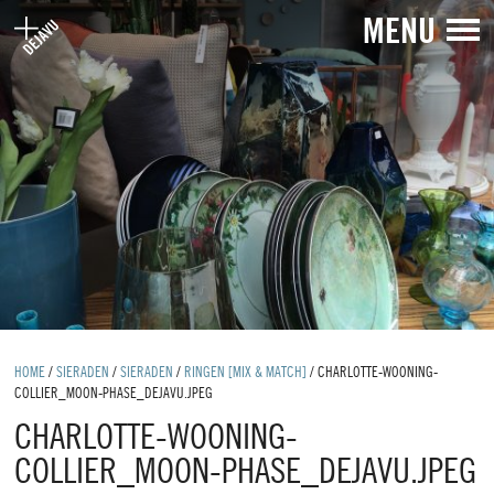
MENU
HOME
/
SIERADEN
/
SIERADEN
/
RINGEN [MIX & MATCH]
/
CHARLOTTE-WOONING-
COLLIER_MOON-PHASE_DEJAVU.JPEG
CHARLOTTE-WOONING-
COLLIER_MOON-PHASE_DEJAVU.JPEG