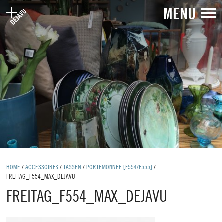
MENU
HOME
/
ACCESSOIRES
/
TASSEN
/
PORTEMONNEE [F554/F555]
/
FREITAG_F554_MAX_DEJAVU
FREITAG_F554_MAX_DEJAVU