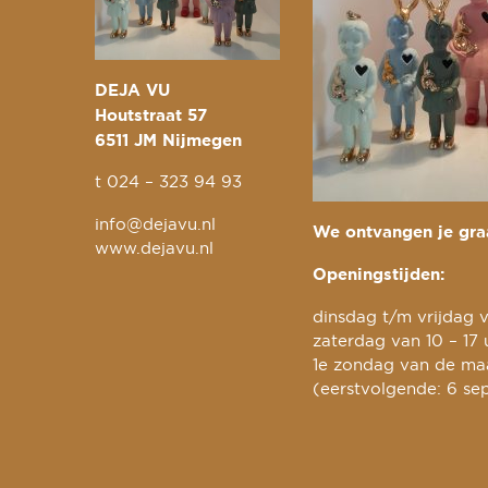
DEJA VU
Houtstraat 57
6511 JM Nijmegen
t
024 – 323 94 93
info@dejavu.nl
We ontvangen je graa
www.dejavu.nl
Openingstijden:
dinsdag t/m vrijdag v
zaterdag van 10 – 17 
1e zondag van de maa
(eerstvolgende: 6 se