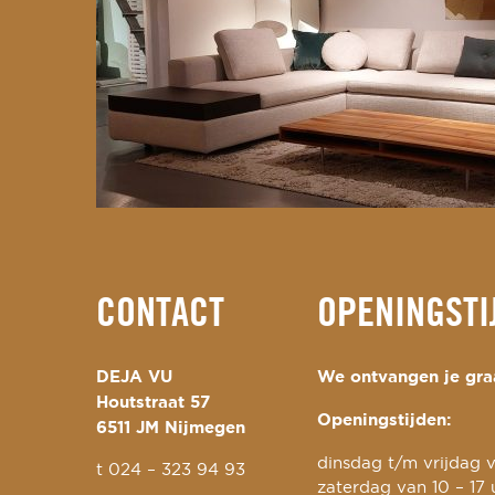
CONTACT
OPENINGSTI
DEJA VU
We ontvangen je graa
Houtstraat 57
Openingstijden:
6511 JM Nijmegen
dinsdag t/m vrijdag v
t
024 – 323 94 93
zaterdag van 10 – 17 