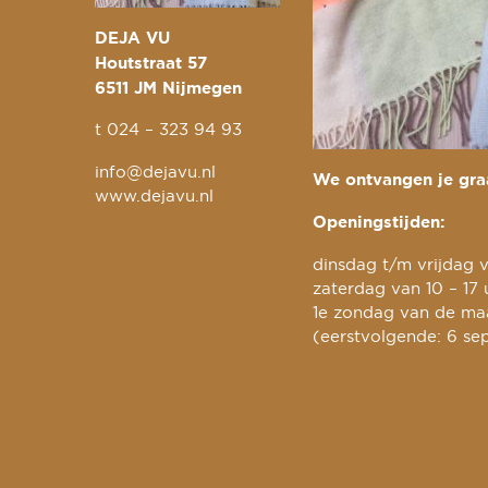
DEJA VU
Houtstraat 57
6511 JM Nijmegen
t
024 – 323 94 93
info@dejavu.nl
We ontvangen je graa
www.dejavu.nl
Openingstijden:
dinsdag t/m vrijdag v
zaterdag van 10 – 17 
1e zondag van de maa
(eerstvolgende: 6 se