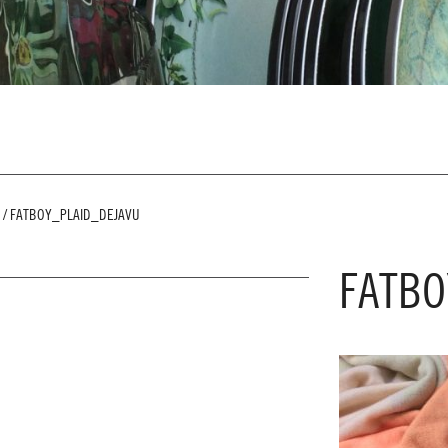
/
FATBOY_PLAID_DEJAVU
FATBO