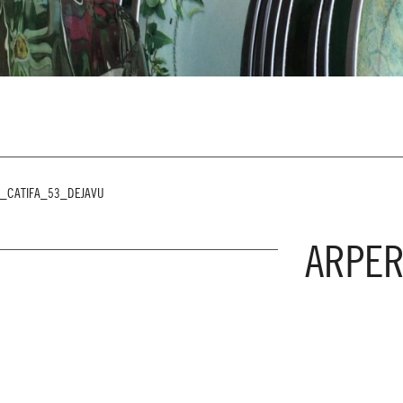
_CATIFA_53_DEJAVU
ARPER