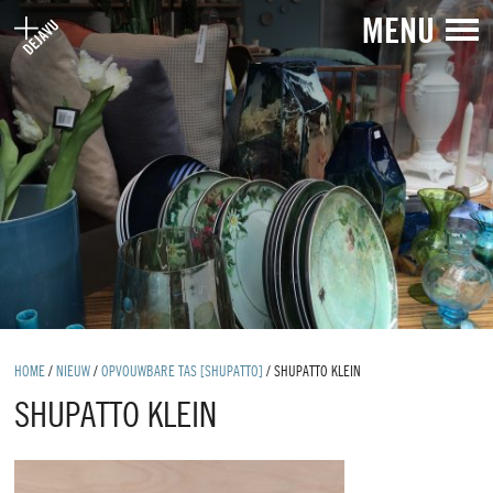
MENU
HOME
/
NIEUW
/
OPVOUWBARE TAS [SHUPATTO]
/
SHUPATTO KLEIN
SHUPATTO KLEIN