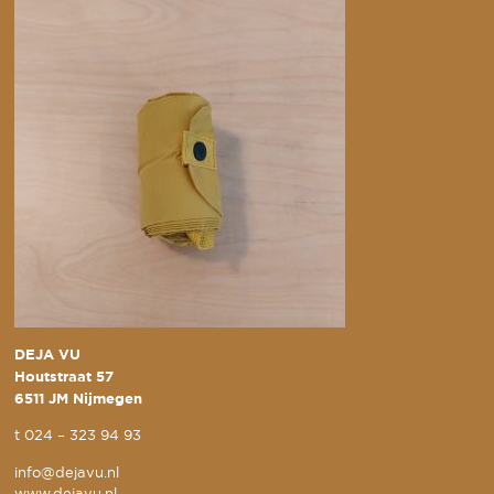
DEJA VU
Houtstraat 57
6511 JM Nijmegen
t
024 – 323 94 93
info@dejavu.nl