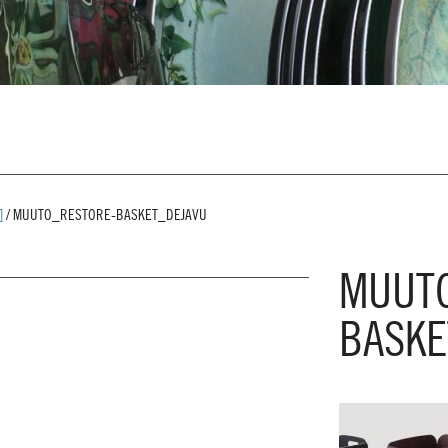
]
/
MUUTO_RESTORE-BASKET_DEJAVU
MUUT
BASKE