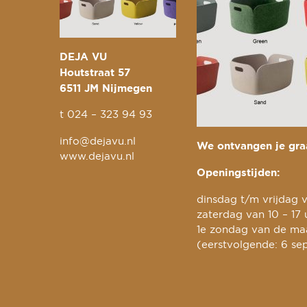
DEJA VU
Houtstraat 57
6511 JM Nijmegen
t
024 – 323 94 93
info@dejavu.nl
We ontvangen je graa
www.dejavu.nl
Openingstijden:
dinsdag t/m vrijdag v
zaterdag van 10 – 17 
1e zondag van de maa
(eerstvolgende: 6 se