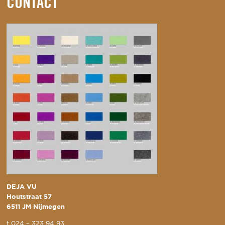
CONTACT
DEJA VU
Houtstraat 57
6511 JM Nijmegen
t
024 – 323 94 93