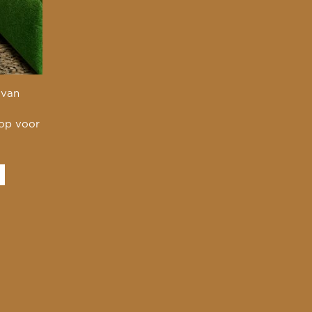
 van
 op voor