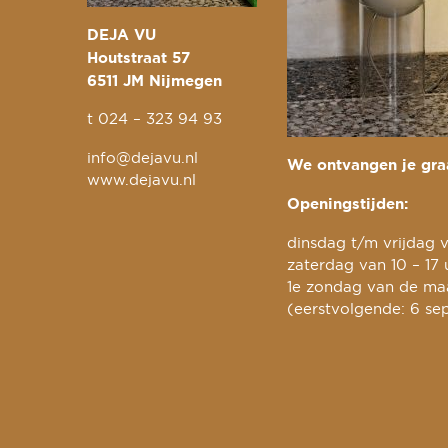
DEJA VU
Houtstraat 57
6511 JM Nijmegen
t
024 – 323 94 93
info@dejavu.nl
We ontvangen je graa
www.dejavu.nl
Openingstijden:
dinsdag t/m vrijdag v
zaterdag van 10 – 17 
1e zondag van de maa
(eerstvolgende: 6 se