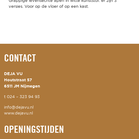
Grappige levensechte apen in witte kunststof. er zijn 3
versies. Voor op de vloer of op een kast.
CONTACT
DEJA VU
Houtstraat 57
6511 JM Nijmegen
t
024 – 323 94 93
info@dejavu.nl
www.dejavu.nl
OPENINGSTIJDEN