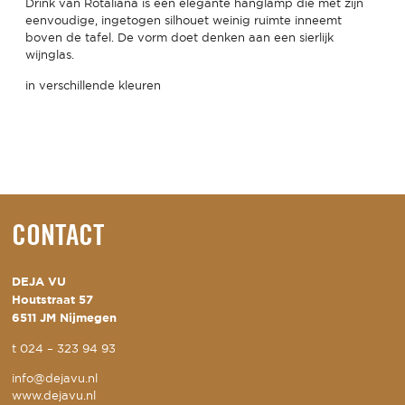
Drink van Rotaliana is een elegante hanglamp die met zijn
eenvoudige, ingetogen silhouet weinig ruimte inneemt
boven de tafel.
De vorm doet denken aan een sierlijk
wijnglas.
in verschillende kleuren
CONTACT
DEJA VU
Houtstraat 57
6511 JM Nijmegen
t
024 – 323 94 93
info@dejavu.nl
www.dejavu.nl