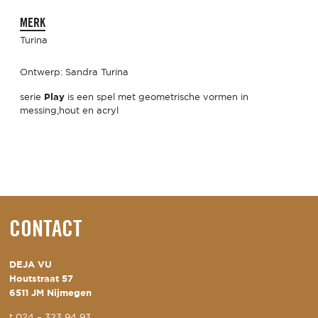
MERK
Turina
Ontwerp: Sandra Turina
Play
serie
is een spel met geometrische vormen in
messing,hout en acryl
CONTACT
DEJA VU
Houtstraat 57
6511 JM Nijmegen
t
024 – 323 94 93