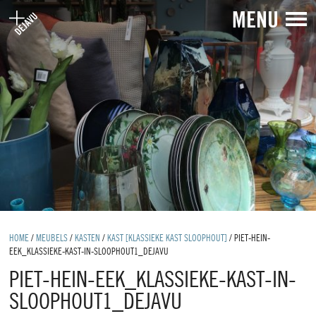
MENU
HOME
/
MEUBELS
/
KASTEN
/
KAST [KLASSIEKE KAST SLOOPHOUT]
/
PIET-HEIN-
EEK_KLASSIEKE-KAST-IN-SLOOPHOUT1_DEJAVU
PIET-HEIN-EEK_KLASSIEKE-KAST-IN-
SLOOPHOUT1_DEJAVU