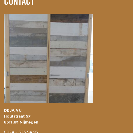
CONTACT
DEJA VU
Houtstraat 57
6511 JM Nijmegen
t
024 – 323 94 93