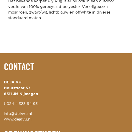
Het bekende karpet Ply Rug is er nu ook in een outdoor
versie van 100% gerecycled polyester. Verkrijgbaar in
mosgroen, zwart/wit, lichtblauw en offwhite in diverse
standaard maten.
CONTACT
DEJA VU
Houtstraat 57
6511 JM Nijmegen
t
024 – 323 94 93
info@dejavu.nl
www.dejavu.nl