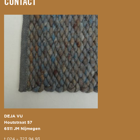
CONTACT
DEJA VU
Houtstraat 57
6511 JM Nijmegen
t
024 – 323 94 93